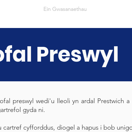
Amdanom ni
Ein Gwasanaethau
Llogi Ystafell
fal Preswyl
al preswyl wedi'u lleoli yn ardal Prestwich 
artrefol gyda ni.
u cartref cyfforddus, diogel a hapus i bob unig