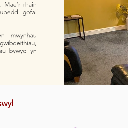
. Mae'r rhain
luoedd gofal
 yn mwynhau
gwibdeithiau,
liau bywyd yn
swyl