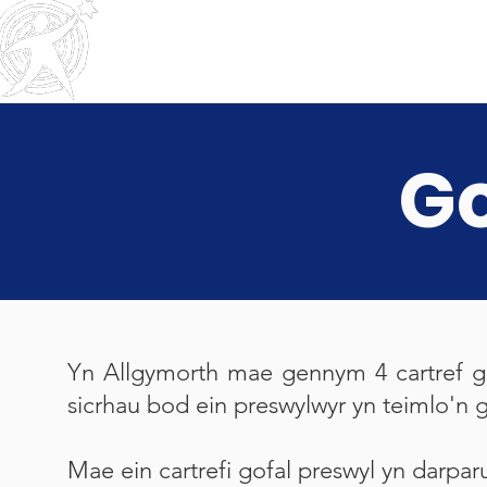
Hafan
Amdanom ni
Outreach
Community & Residential
Service
s
Go
Yn Allgymorth mae gennym 4 cartref gof
sicrhau bod ein preswylwyr yn teimlo'n g
Mae ein cartrefi gofal preswyl yn darpar