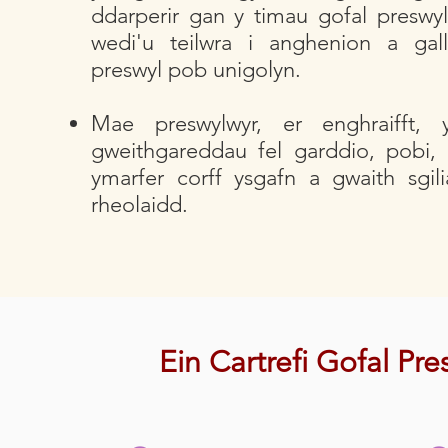
ddarperir gan y timau gofal preswyl
wedi'u teilwra i anghenion a gal
preswyl pob unigolyn.
Mae preswylwyr, er enghraifft,
gweithgareddau fel garddio, pobi, 
ymarfer corff ysgafn a gwaith sgi
rheolaidd.
Ein Cartrefi Gofal Pre