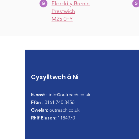
Ffordd y Brenin
Prestwich
M25 0FY
Cysylltwch â Ni
E-bost
:
info@outreach.co.uk
Ffôn
: 0161 740 3456
Gwefan:
outreach.co.uk
Rhif Elusen:
1184970