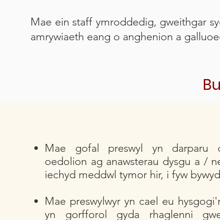
Mae ein staff ymroddedig, gweithgar sy
amrywiaeth eang o anghenion a galluoed
Bu
Mae gofal preswyl yn darparu c
oedolion ag anawsterau dysgu a / 
iechyd meddwl tymor hir, i fyw bywyd
Mae preswylwyr yn cael eu hysgogi'n
yn gorfforol gyda rhaglenni gw