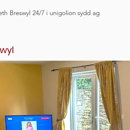
th Breswyl 24/7 i unigolion sydd ag
swyl