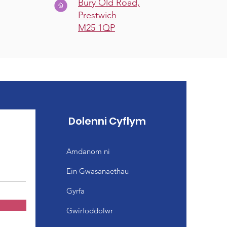
Bury Old Road,
Prestwich
M25 1QP
Dolenni Cyflym
Amdanom ni
Ein Gwasanaethau
Gyrfa
Gwirfoddolwr