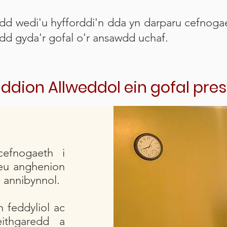
dd wedi'u hyfforddi'n dda yn darparu cefnogae
d gyda'r gofal o'r ansawdd uchaf.
ddion Allweddol ein gofal pre
efnogaeth i
neu anghenion
 annibynnol.
 feddyliol ac
eithgaredd a