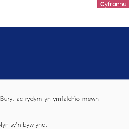
Cyfrannu
Gwirfoddolwr
More...
a Bury, ac rydym yn ymfalchïo mewn
olyn sy'n byw yno.