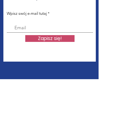
Wpisz swój e-mail tutaj *
Zapisz się!
Połącz nas z
Szybkie linki
O nas