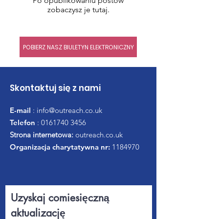
Po opublikowaniu postów
zobaczysz je tutaj.
POBIERZ NASZ BIULETYN ELEKTRONICZNY
Skontaktuj się z nami
E-mail
:
info@outreach.co.uk
Telefon
:
0161740 3456
Strona internetowa:
outreach.co.uk
Organizacja charytatywna nr:
1184970
Uzyskaj comiesięczną
aktualizację