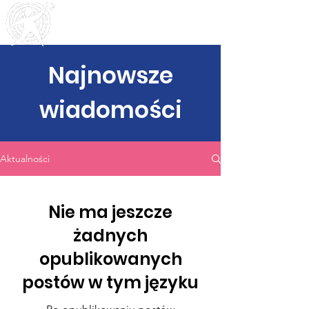
Outreach
Community & Residential Service
s
Najnowsze
wiadomości
Aktualności
Nie ma jeszcze
żadnych
opublikowanych
postów w tym języku