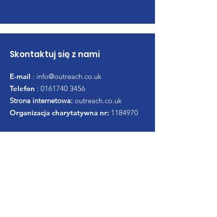
Skontaktuj się z nami
E-mail
:
info@outreach.co.uk
Telefon
:
0161740 3456
Strona internetowa:
outreach.co.uk
Organizacja charytatywna nr:
1184970
Uzyskaj comiesięczną
aktualizację
Wpisz swój e-mail tutaj *