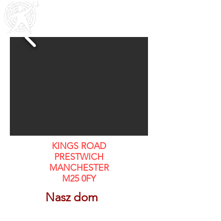
Outreach
Community & Residential Service
s
KINGS ROAD
PRESTWICH
MANCHESTER
M25 0FY
Nasz dom