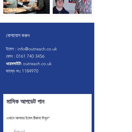
যোগাযোগ করুন
ইমেল
:
info@outreach.co.uk
ফোন
:
0161 740 3456
ওয়েবসাইট:
outreach.co.uk
দাতব্য নং:
1184970
মাসিক আপডেট পান
এখানে আপনার ইমেল ঠিকানা লিখুন*