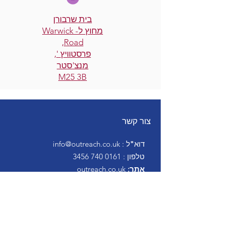
בית שרבורן
מחוץ ל- Warwick
Road,
פרסטוויץ ',
מנצ'סטר
M25 3B
צור קשר
דוא"ל
:
info@outreach.co.uk
טלפון
:
0161 740 3456
אתר:
outreach.co.uk
צדקה מספר:
1184970