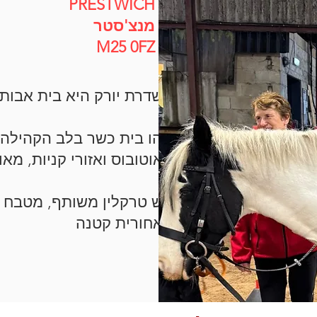
PRESTWICH
מנצ'סטר
M25 0FZ
שדרת יורק היא בית אבות מגורים עם ארבעה חדרי שינה.
זהו בית כשר בלב הקהילה ה
אוטובוס ואזורי קניות, מאויש 24/7 ובו חדר / משרד.
יש טרקלין משותף, מטבח (ע
אחורית קטנה.