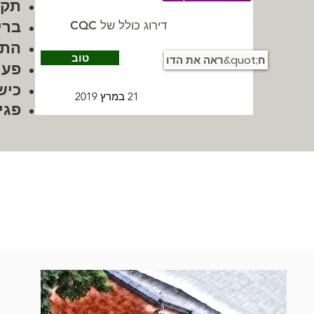
תקצ
ברי
דירוג כולל של CQC
התכ
טוב
ראה את הדו&quot;ח
פעי
כיש
21 במרץ 2019
פגי