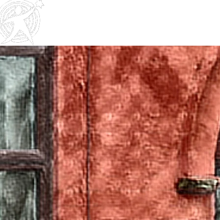
לנו
עלינו
עלינו
בית
Outreach
Community & Residential
Service
s