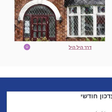
דרך היל היל
כון חודשי